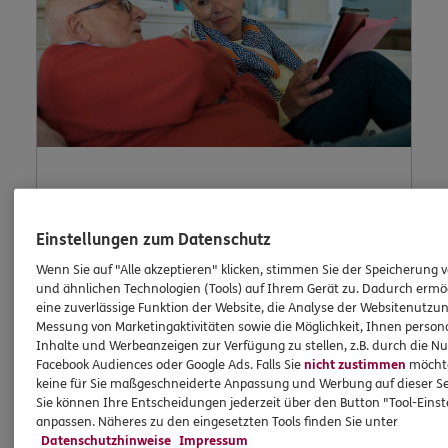
Lob und
Einstellungen zum Datenschutz
Beschwerde
Wenn Sie auf "Alle akzeptieren" klicken, stimmen Sie der Speicherung 
und ähnlichen Technologien (Tools) auf Ihrem Gerät zu. Dadurch ermö
eine zuverlässige Funktion der Website, die Analyse der Websitenutzun
Messung von Marketingaktivitäten sowie die Möglichkeit, Ihnen persona
Waren Sie unzufrieden mit uns oder möchten
Inhalte und Werbeanzeigen zur Verfügung zu stellen, z.B. durch die N
Facebook Audiences oder Google Ads. Falls Sie
nicht zustimmen
möchten
Sie uns loben? Dann können Sie uns Ihre
keine für Sie maßgeschneiderte Anpassung und Werbung auf dieser Se
Meinung hier mitteilen.
Sie können Ihre Entscheidungen jederzeit über den Button "Tool-Eins
anpassen. Näheres zu den eingesetzten Tools finden Sie unter
Datenschutzhinweise
Impressum