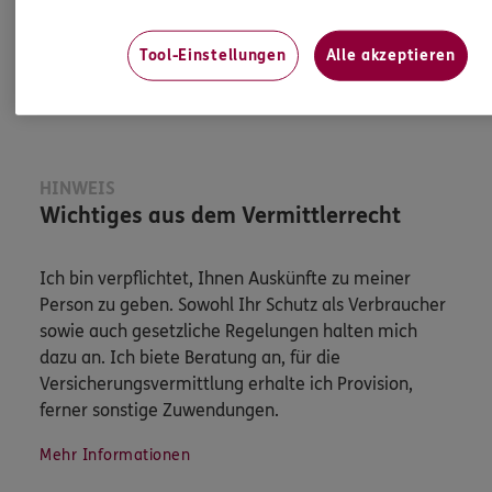
Jetzt informieren
Tool-Einstellungen
Alle akzeptieren
HINWEIS
Wichtiges aus dem Vermittlerrecht
Ich bin verpflichtet, Ihnen Auskünfte zu meiner
Person zu geben. Sowohl Ihr Schutz als Verbraucher
sowie auch gesetzliche Regelungen halten mich
dazu an. Ich biete Beratung an, für die
Versicherungsvermittlung erhalte ich Provision,
ferner sonstige Zuwendungen.
Mehr Informationen