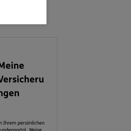
en:
Meine
Versicheru
ngen
n Ihrem persönlichen
undenportal „Meine