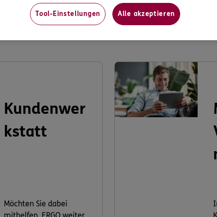
Tool-Einstellungen
Alle akzeptieren
s könnte Sie auch interessier
Kundenwer
kstatt
Möchten Sie dabei
I
mithelfen, ERGO weiter
K