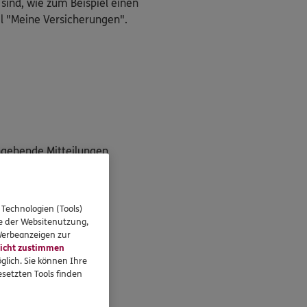
 sind, wie zum Beispiel einen
l "Meine Versicherungen".
ngehende Mitteilungen
g"
 Technologien (Tools)
se der Websitenutzung,
 Werbeanzeigen zur
icht zustimmen
unter!
glich. Sie können Ihre
setzten Tools finden