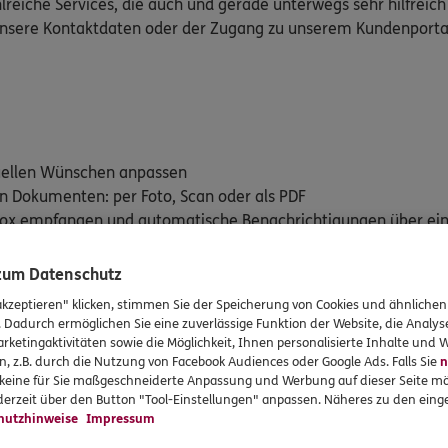
lreiche Services, die auch und gerade unterwegs sehr hilfreich
 unsere Kontaktdaten oder der Zugang zu unserem Kundenporta
duellen Wünschen anpassen
on Dokumenten: per Foto, Scan oder als PDF
stbox empfangen und automatische Benachrichtigungen über ei
en versicherten Leistungen im Blick behalten mit "Mein Vertra
 zum Datenschutz
rte: E-Rezept und Elektronische Patientenakte (ePA)
akzeptieren" klicken, stimmen Sie der Speicherung von Cookies und ähnlichen
. Dadurch ermöglichen Sie eine zuverlässige Funktion der Website, die Analy
rketingaktivitäten sowie die Möglichkeit, Ihnen personalisierte Inhalte und
n, z.B. durch die Nutzung von Facebook Audiences oder Google Ads. Falls Sie
n
dem iTunes App Store (iOS) oder Google Play Store (Android) her
r keine für Sie maßgeschneiderte Anpassung und Werbung auf dieser Seite mö
erzeit über den Button "Tool-Einstellungen" anpassen. Näheres zu den einge
hutzhinweise
Impressum
für iOS downloaden