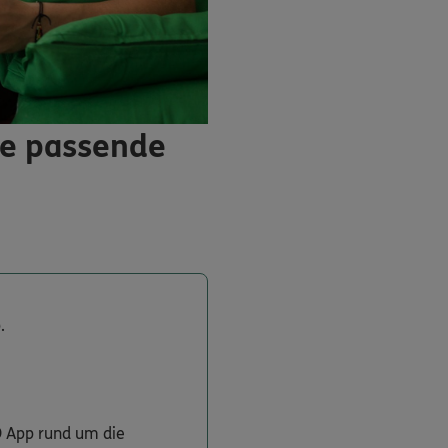
ie passende
.
O App rund um die