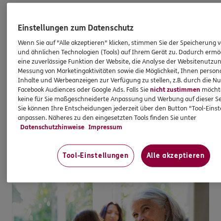
Private Rentenversicherung
Einstellungen zum Datenschutz
An später denken: so wichtig. Jetzt vorsorgen: so
Wenn Sie auf "Alle akzeptieren" klicken, stimmen Sie der Speicherung 
einfach.
und ähnlichen Technologien (Tools) auf Ihrem Gerät zu. Dadurch ermö
eine zuverlässige Funktion der Website, die Analyse der Websitenutzun
Sie können schon mit kleinen Beiträgen Ihre ERGO
Messung von Marketingaktivitäten sowie die Möglichkeit, Ihnen persona
Rentenversicherung aufbauen. Fordern Sie jetzt
Inhalte und Werbeanzeigen zur Verfügung zu stellen, z.B. durch die N
Facebook Audiences oder Google Ads. Falls Sie
nicht zustimmen
möchten
Ihr Angebot an.
keine für Sie maßgeschneiderte Anpassung und Werbung auf dieser Se
Sie können Ihre Entscheidungen jederzeit über den Button "Tool-Eins
anpassen. Näheres zu den eingesetzten Tools finden Sie unter
Mehr erfahren
Datenschutzhinweise
Impressum
Tool-Einstellungen
Alle akzeptieren