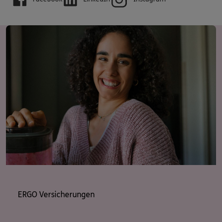
besten passt: Persönlich vor Ort, telefonisch oder
bequem per Videoberatung.
Was uns auszeichnet: Vertrauen, Erfahrung und ein
echtes Miteinander – sowohl mit unseren geschätzten
Kunden als auch mit unseren starken Partnern, der
ERGO und der DKV.
Kontaktieren Sie uns: Tel. 089/245 89 249
Lassen Sie uns gemeinsam Ihre Zukunft gestalten – wir
freuen uns darauf, Sie kennenzulernen!
ERGO Versicherungen