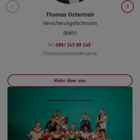
Thomas
Ostermair
Versicherungsfachmann
(BWV)
Tel:
089/ 245 89 249
Thomas.Ostermair@ergo.de
Mehr über uns