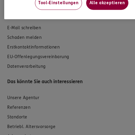
Tool-Einstellungen
Alle akzeptieren
Hilfe & Services
E-Mail schreiben
Schaden melden
Erstkontaktinformationen
EU-Offenlegungsvereinbarung
Datenverarbeitung
Das könnte Sie auch interessieren
Unsere Agentur
Referenzen
Standorte
Betriebl. Altersvorsorge