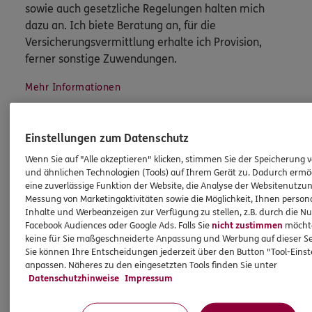
sowie auch gesetzliche Regelungen halten mich
dazu an. Ich biete Beratung an, für die
Versicherungsvermittlung erhalte ich Provision,
ferner sonstige Zuwendungen.
Mehr Informationen
Einstellungen zum Datenschutz
Wenn Sie auf "Alle akzeptieren" klicken, stimmen Sie der Speicherung 
und ähnlichen Technologien (Tools) auf Ihrem Gerät zu. Dadurch ermö
Produkte
eine zuverlässige Funktion der Website, die Analyse der Websitenutzun
Messung von Marketingaktivitäten sowie die Möglichkeit, Ihnen persona
Inhalte und Werbeanzeigen zur Verfügung zu stellen, z.B. durch die N
Zahnversicherungen
Facebook Audiences oder Google Ads. Falls Sie
nicht zustimmen
möchten
Kfz-Versicherung
keine für Sie maßgeschneiderte Anpassung und Werbung auf dieser Se
Sie können Ihre Entscheidungen jederzeit über den Button "Tool-Eins
Krankenversicherung
anpassen. Näheres zu den eingesetzten Tools finden Sie unter
Datenschutzhinweise
Impressum
Versicherungen für den privaten Bedarf
Versicherungen für Geschäftskunden